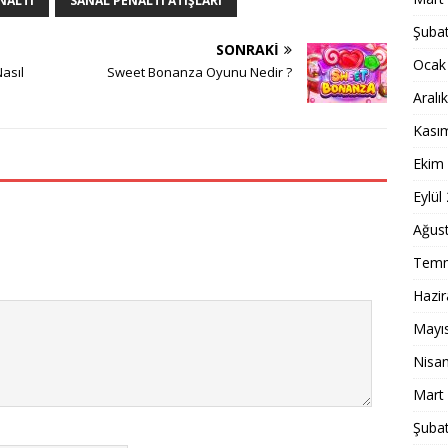
NALTI
SANAL PENALTI ATIŞLARI
Şuba
SONRAKI
Ocak
Nasıl
Sweet Bonanza Oyunu Nedir ?
Aralı
Kası
Ekim
Eylül
Ağus
Temm
Hazi
Mayı
Nisa
Mart
Şuba