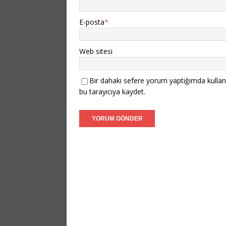
E-posta
*
Web sitesi
Bir dahaki sefere yorum yaptığımda kullan
bu tarayıcıya kaydet.