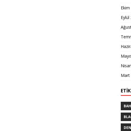
Ekim
Eylül
Ağus
Temm
Hazi
Mayı
Nisa
Mart
ETI
BAH
BLA
DEN