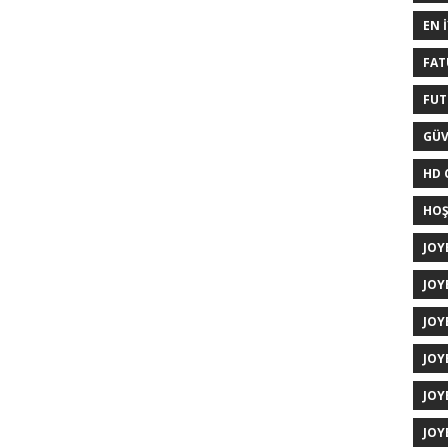
EN İ
FAT
FUT
GÜV
HD 
HOŞ
JOY
JOY
JOY
JOY
JOY
JOY