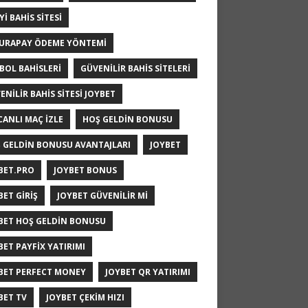
YI BAHIS SITESI
URAPAY ÖDEME YÖNTEMI
BOL BAHISLERI
GÜVENILIR BAHIS SITELERI
ENILIR BAHIS SITESI JOYBET
CANLI MAÇ İZLE
HOŞ GELDIN BONUSU
 GELDIN BONUSU AVANTAJLARI
JOYBET
BET.PRO
JOYBET BONUS
BET GIRIŞ
JOYBET GÜVENILIR MI
BET HOŞ GELDIN BONUSU
BET PAYFIX YATIRIMI
BET PERFECT MONEY
JOYBET QR YATIRIMI
BET TV
JOYBET ÇEKIM HIZI