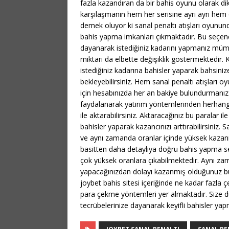
fazla kazandıran da bir bahis oyunu olarak di
karşılaşmanın hem her serisine ayrı ayrı hem d
demek oluyor ki sanal penaltı atışları oyunund
bahis yapma imkanları çıkmaktadır. Bu seçene
dayanarak istediğiniz kadarını yapmanız müm
miktarı da elbette değişiklik göstermektedir. 
istediğiniz kadarına bahisler yaparak bahsini
bekleyebilirsiniz. Hem sanal penaltı atışları o
için hesabınızda her an bakiye bulundurmanı
faydalanarak yatırım yöntemlerinden herhangi 
ile aktarabilirsiniz. Aktaracağınız bu paralar i
bahisler yaparak kazancınızı arttırabilirsiniz.
ve aynı zamanda oranlar içinde yüksek kazanm
basitten daha detaylıya doğru bahis yapma se
çok yüksek oranlara çıkabilmektedir. Aynı zama
yapacağınızdan dolayı kazanmış olduğunuz bütü
joybet bahis sitesi içeriğinde ne kadar fazla 
para çekme yöntemleri yer almaktadır. Size dü
tecrübelerinize dayanarak keyifli bahisler yap