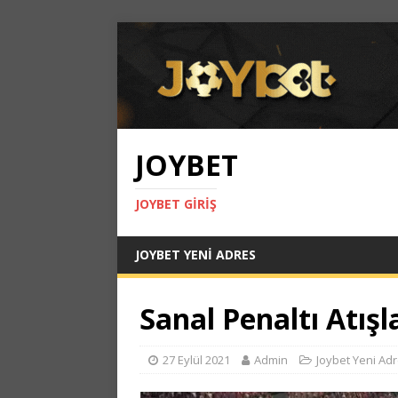
JOYBET
JOYBET GIRIŞ
JOYBET YENI ADRES
Sanal Penaltı Atışl
27 Eylül 2021
Admin
Joybet Yeni Ad