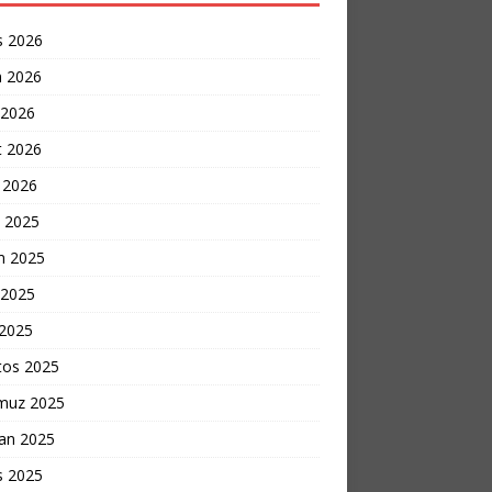
s 2026
n 2026
 2026
t 2026
 2026
k 2025
m 2025
 2025
 2025
tos 2025
uz 2025
ran 2025
s 2025