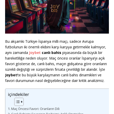
Bu akşamki Türkiye-İspanya milli maçı, sadece Avrupa
futbolunun iki önemli ekibini karşı karşıya getirmekle kalmıyor,
aynı zamanda
Joybet
canlı bahis
piyasasında da büyük bir
hareketliliğe neden oluyor. Maç öncesi oranlar İspanya’yı açık
favori gösterse de, canlı bahis, maçın gidişatına göre oranların
sürekli değiştiği ve sürprizlerin fırsata çevrildiği bir alandır. İşte
Joybet
‘te bu büyük karşılaşmanın canlı bahis dinamikleri ve
favori durumunun nasıl değişebileceğine dair kritik analizimiz.
içindekiler
Maç Öncesi Favori: Oranların Dili