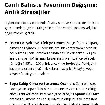
Canlı Bahiste Favorinin Değişimi:
Anlık Stratejiler
Joybet canlı bahis ekranında favori, skor ve saha içi dinamiklere
göre anında değişir. Türkiye’nin sürpriz yapma potansiyeli, bu
değişimlerde gizlidir.
Erken Gol Şoku ve Türkiye Fırsatı:
Maçın favorisi İspanya
olmasına rağmen, Türkiye’nin hızlı bir kontratakla erken bir
gol bulması, canlı oranları anında alt üst edecektir. Bu şok
anında, İspanya’nın maçı kazanma oranı hızla yükselecek
(örneğin 1.35’ten 2.00’a fırlayacak) ve
Joybet
‘te Türkiye’nin
kazanma oranı da yüksek kalarak cazip bir
hedging
veya
sürpriz
fırsatı yaratacaktır.
Topa Sahip Olma ve Savunma Oranları:
Canlı bahiste,
İspanya’nın topa sahip olma oranının %70’in üzerine çıktığı
ancak tehlikeli atak üretemediği anlarda,
“Toplam Gol Alt”
oranları düşmeye başlar. Türkiye’nin disiplinli savunmasıyla
maçı düşük skorla bitirme ihtimali, canlı bahiste değerli hale