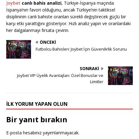
Joybet
canlı bahis analizi
, Türkiye-İspanya maçında
İspanya’nın favori olduğunu, ancak Türkiye’nin taktiksel
disiplininin canlı bahiste oranları sürekli değiştirecek güçlü bir
karşı etki yarattığını gösteriyor. Hızlı analiz yapın ve oranlardaki
her dalgalanmayı fırsata çevirin.
ÖNCEKI
Futbolcu Bahisleri: Joybet İçin Güvenilirlik Sorunu
SONRAKI
Joybet VIP Üyelik Avantajları: Özel Bonuslar ve
Limitler
İLK YORUM YAPAN OLUN
Bir yanıt bırakın
E-posta hesabınız yayımlanmayacak.