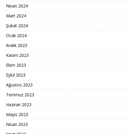
Nisan 2024
Mart 2024
Şubat 2024
Ocak 2024
Aralık 2023
Kasım 2023
Ekim 2023
Eylül 2023
Ağustos 2023
Temmuz 2023
Haziran 2023
Mayıs 2023
Nisan 2023