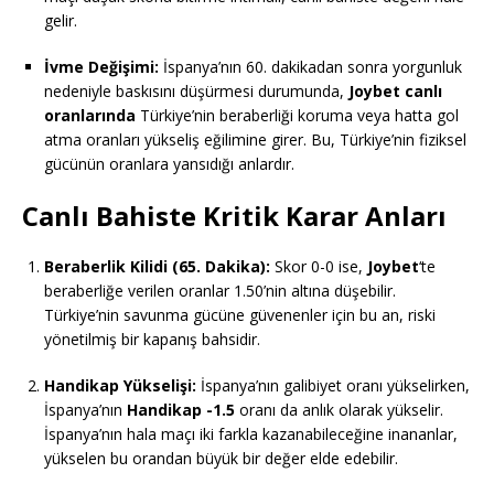
gelir.
İvme Değişimi:
İspanya’nın 60. dakikadan sonra yorgunluk
nedeniyle baskısını düşürmesi durumunda,
Joybet canlı
oranlarında
Türkiye’nin beraberliği koruma veya hatta gol
atma oranları yükseliş eğilimine girer. Bu, Türkiye’nin fiziksel
gücünün oranlara yansıdığı anlardır.
Canlı Bahiste Kritik Karar Anları
Beraberlik Kilidi (65. Dakika):
Skor 0-0 ise,
Joybet
‘te
beraberliğe verilen oranlar 1.50’nin altına düşebilir.
Türkiye’nin savunma gücüne güvenenler için bu an, riski
yönetilmiş bir kapanış bahsidir.
Handikap Yükselişi:
İspanya’nın galibiyet oranı yükselirken,
İspanya’nın
Handikap -1.5
oranı da anlık olarak yükselir.
İspanya’nın hala maçı iki farkla kazanabileceğine inananlar,
yükselen bu orandan büyük bir değer elde edebilir.